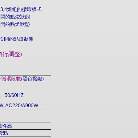
,3,4
燈組的循環模式
次開的點燈狀態
次開的點燈狀態
次開的點燈狀態
自行調整
)
+
循環段數
(
黑色撥鍵
)
，
50/60HZ
W, AC220V/900W
藏性高
接點