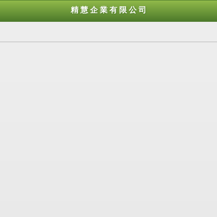
精 慧 企 業 有 限 公 司