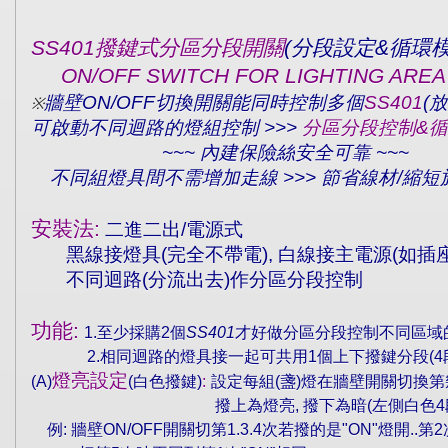
SS401
撥鍵式分區分段開關
(
分段設定
&
循環
ON/OFF SWITCH FOR LIGHTING AREA
牆壁
ON/OFF
切換開關能同時控制多個
SS401
(
放
※
可啟動不同迴路的燈組控制
>>>
分區分段控制
&
循
~~~
內建保險絲安全可靠
~~~
不同組燈具間不需增加走線
>>>
節省線材
/
縮短
安裝法
:
二進二出
/
電源式
黑線接燈具
(
完全不帶電
),
白線接主電源
(
如插
不同迴路
(
分流出去
)
作分區分段控制
功能
:
1.
至少採購
2
個
SS401
才好做分區分段控制不同區域
2.
相同迴路的燈具接一起可共用
1
個上下撥鍵分段
(4
燈亮設定
(A)
(
白色撥鍵
)
:
設定每組
(
盞
)
燈在牆壁開關切換第
撥上為燈亮
,
撥下為暗
(
左側白色
4
例
:
牆壁
ON/OFF
開關切第
1.3.4
次若撥的是
"ON"
燈開
..
第
2