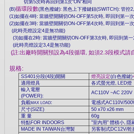
切第
5
次時再回到第
1
次
”ON”
相同
循環段數
(B)
(
黑色撥鍵
)
:
黑色上下撥鍵鈕
(SWITCH):
管控
2
(1)
如擺在
4
時
:
當牆壁開關切
ON-OFF
第
5
次時
,
即回到第一
(2)
如擺在
3
時
:
當牆壁開關切
ON-OFF
第
4
次時
,
即回到第一
(
此時亮燈設定
4
是無功能
)
(3)
如擺在
2
時
:
當牆壁開關切
ON-OFF
第
3
次時
,
即回到第一
(
此時亮燈設定
3,4
是無功能
)
(
註
:
出廠時開關預設為
4
段循環
,
如須
2.3
段模式請
規格
:
SS401
分段
(4
段
)
開關
燈亮設定
(
白色撥鍵
)
適用燈具
各式螢光燈
, LED
燈
輸入電壓
AC110V ~AC 220V
(POWER):
負載
:
電感式
AC110V/500
MAX LOAD
尺寸
(SIZE)
50 x70 x26 mm
重
量
60g
特點
FOR INDOORS
”
室內用
”
體積小
,
隱
MADE IN TAIWAN
台灣製
另客制式
DC12V/
乾