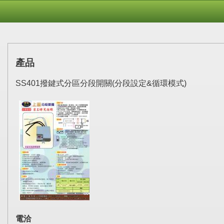
產品
SS401撥鍵式分區分段開關(分段設定&循環模式)
電洽