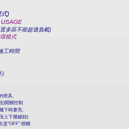
模式
)
 USAGE
置多區不能超過負載
)
環模式
施工時間
座
)
的燈具
,
段
)
開關控制
幾下時要亮
.
段上下撥鍵鈕
)
次是
”OFF”
燈關