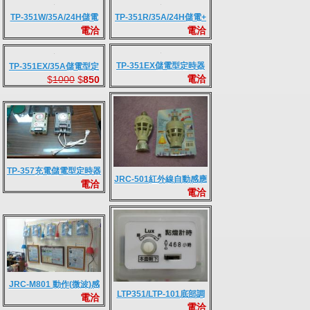
TP-351W/35A/24H儲電
TP-351R/35A/24H儲電+
電洽
電洽
雨知型定時器
(縮時型)定時器
TP-351EX儲電型定時器
TP-351EX/35A儲電型定
電洽
$
1000
$
850
35A/24H
時器+強制按鈕ON(0~120
..ON/AUTO/OFF+強制
分)
ON(0~120分)
TP-357充電儲電型定時器
JRC-501紅外線自動感應
電洽
(電源式)/7日型
電洽
燈泡轉接頭
JRC-M801 動作(微波)感
LTP351/LTP-101底部調
電洽
應LED燈泡
電洽
整鈕---照度/時間