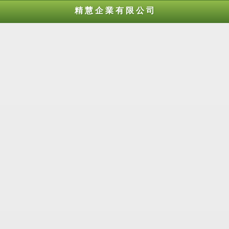
精 慧 企 業 有 限 公 司