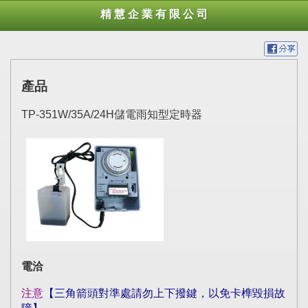
精 慧 企 業 有 限 公 司
產品
TP-351W/35A/24H儲電雨知型定時器
電洽
注意
【三角箭頭對準處請勿上下撥鍵，以免卡榫毀損故