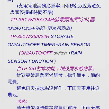
障】
(
充電電池請務必插牢
,
不能鬆脫
/
脫落避免
表頭停擺或時間不準
)
TP-351W/35A/24H
儲電雨知型定時器
功能
+
雨水感測器
)
(ON/AUTO/OFF
TP-351W/35A/24H
STORAGE
ON/AUTO/OFF TIMER+RAIN SENSOR
(
ON/AUTO/OFF
switch
+RAIN
SENSOR FUNCTION
)
含
TP-351
標準功能，增設雨水感應器。
針對專業農業需求研發，操作簡單，節約
電費。
避免雨天抽水馬達運作，下雨天不用往返
農地。
功能
:
晴天時依據時鐘設定自動運行，下雨天感