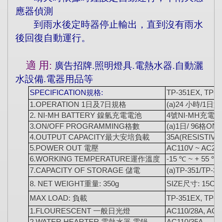
應器偵測
到雨水後定時器停止輸出，直到沒有雨水
後回復自動運行。
適 用
:
廣告招牌
.
照明燈具
.
電熱水器
.
自動灑
水設備
.
電器用品等
SPECIFICATION
規格
:
TP-351EX, TP-3
1.OPERATION 1
日及
7
日規格
(a)24
小時
/1
日型
2. NI-MH BATTERY
鎳氫充電電池
4
號
NI-MH
充電電
3.ON/OFF PROGRAMMING
格數
(a)1
日
/ 96
格
ON/
4.OUTPUT CAPACITY
最大安培負載
35A
(RESISTIVE
5.POWER OUT
電壓
AC110V ~ AC23
6.WORKING TEMPERATURE
運作溫度
-15 ℃
~ + 55 ℃
7.CAPACITY OF STORAGE
儲電
(a)TP-351/TP-3
8. NET WEIGHT
重量
: 350g
SIZE
尺寸
: 15CM
MAX LOAD:
負載
TP-351EX, TP-3
1.FLOURESCENT
一般日光燈
AC110/28A, AC