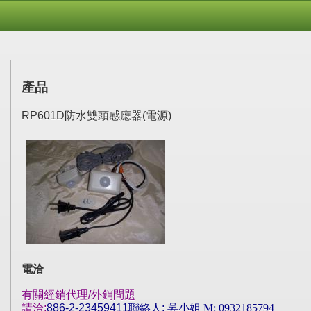
產品
RP601D防水雙頭感應器(電源)
電洽
有關經銷代理
/
外銷問題
請洽
:
886-2-23459411
聯絡人
:
吳
小姐 M: 0932185794