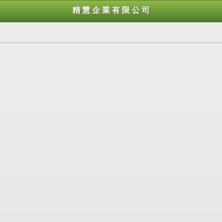
精 慧 企 業 有 限 公 司