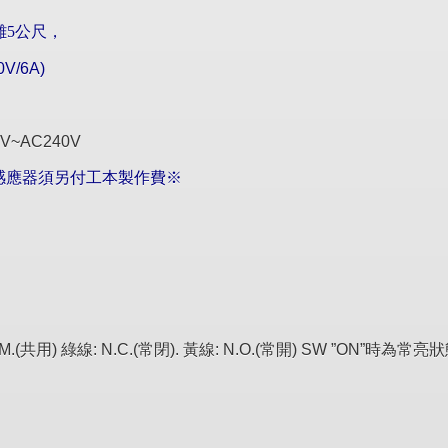
離
5
公尺
，
0V/
6A
)
~AC240V
感應器須另付工本製作費※
用) 綠線: N.C.(常閉). 黃線: N.O.(常開) SW ”ON”時為常亮