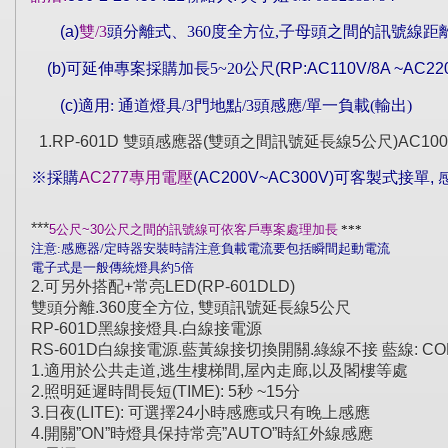
(a)
雙
/3
頭分離式、
360
度全方位
,
子母
頭之間的訊號線
距
(b)
可延伸
專案採購加長
5~20
公尺
(RP:
AC110V/8A
~AC22
(c)
適用
:
通道燈具
/3
門地點
/
3
頭感應
/
單一負載
(
輸出
)
1.RP-601D 雙頭感應器(雙頭之間訊號延長線5公尺)AC100V
※採購
AC277
專用電壓
(
AC200V~AC300V)
可客製式接單
,
***
5
公尺
~30
公尺之間的訊號線可
依客戶專案處理加長
***
注意
:
感應器
/
定時器安裝時請注意負載電流要包括瞬間起動電流
電子式是一般傳統燈具約
5
倍
2.可另外搭配+常亮LED(RP-601DLD)
雙頭分離.360度全方位, 雙頭訊號延長線5公尺
RP-601D黑線接燈具.白線接電源
RS-601D白線接電源.藍黃線接切換開關.綠線不接 藍線: COM.(共
1.適用於公共走道,逃生樓梯間,屋內走廊,以及閣樓等處
2.照明延遲時間長短(TIME): 5秒 ~15分
3.日夜(LITE): 可選擇24小時感應或只有晚上感應
4.開關”ON”時燈具保持常亮”AUTO”時紅外線感應