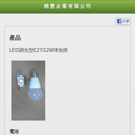
精 慧 企 業 有 限 公 司
產品
LED調光型E27/12W球泡燈
電洽