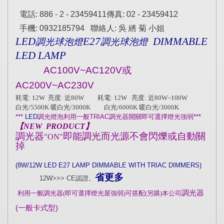
電話
: 886 - 2 - 23459411
傳真
: 02 - 23459412
手機
: 0932185794
聯絡人
:
吳
綉
菊
小姐
LED
E27
DIMMABLE
調光球泡
燈
調光球泡
燈
LED LAMP
AC100V~AC120V
或
AC200V~AC230V
耗電
:
12W
亮度
:
近
80W
耗電
: 12W
亮度
:
近8
0W~100W
白光
/5500K
暖白光
/3000K
白光
/6000K
暖白光
/3000K
***
LED
調光燈泡利用一般
TRIAC
調光器開關即可選擇燈光強弱
***
【
NEW PRODUCT
】
調光器
即能
調光而
光源不會閃爍或自動關
"ON"
掉
(8W/12W LED E27 LAMP DIMMABLE WITH TRIAC DIMMERS)
省更多
12W>>>
CE
認證。
調光器
利用一般調光器(即可選擇燈光屋強弱)可搭配(另購)本公司
(
一般卡式型
)