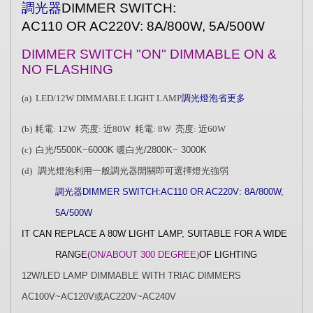
調光器
DIMMER SWITCH:
AC110 OR AC220V: 8A/800W, 5A/500W
DIMMER SWITCH "ON" DIMMABLE ON &
NO FLASHING
(a)
LED/12W DIMMABLE LIGHT LAMP
調光燈泡省更多
(b)
耗電
:
12W
亮度
:
近
80W
耗電
: 8W
亮度
:
近
60W
(c)
白光
/5500K~6000K
暖白光
/2800K~ 3000K
(d)
調光燈泡
利用一般調光器開關即可選擇燈光強弱
調光器
DIMMER SWITCH:AC110 OR AC220V: 8A/800W,
5A/500W
IT CAN
REPLACE A 80W LIGHT LAMP, SUITABLE FOR A WIDE
RANGE
(ON/ABOUT 300 DEGREE
)
OF LIGHTING
12W/LED LAMP DIMMABLE WITH TRIAC DIMMERS
AC100V~AC120V
或
AC220V~AC240V