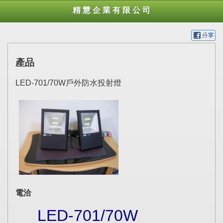
精 慧 企 業 有 限 公 司
產品
LED-701/70W戶外防水投射燈
電洽
LED-701/70W