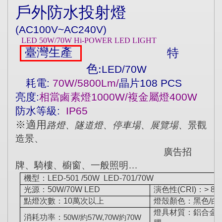
戶外防水投射燈
(AC100V~AC240V)
LED 50W/70W Hi-POWER LED LIGHT
臺灣生產
特
色
:
LED/70W
耗電
:
70W/5800Lm/
晶片
108 PCS
亮度
:
相當鹵素燈
1000W/
複金屬燈
400W
防水等級
:
IP65
※適用
路燈、隧道燈、停車場、展覽場、
景觀
造景、
廣告招
牌、騎樓、櫥窗、一般照明
…
機型：
LED-501 /50W
LED-701/70W
光源：
50W/70W LED
演色性
(CRI)
：
> 80
點燈次數：
10
萬次以上
燈殼顏色：黑色
/
白
燈具材質：鋁合金
消耗功率：
50W/
約
57W,70W
約
70W