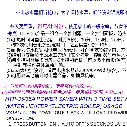
※电热水器相当耗电，为了保持水温，低於设定温度即
省电计时器
冬天更严重，
让使用家电的一般家庭，节省
特点
:
HTP-35
产品一组含一个控制器、一个控制面板，防火
(1)
加热时间可自由设定，测试
(5
秒
)
、
30
分、
1
小时、
2
小时
(
前
3
次使用会低於设定时间，之后误差小於
±10%)
(2)
面板为防水按钮和低电压指示灯，可直接装於浴室内，方
(3)
控制器安装於电热水器旁边［安全考量，控制器与电热水
(4)
每个控制器最多对应
1~3
个控制面板，可以多个面板
(
浴室
)
控制面板可另外单独加购。
(5)
35A
大电流设计，适用电热水器达
220V/6KW
以内
(
含
)
，不
(6)
可用於其他需计时电器产品，如抽风机等。
(1)
与黑红白线相接电线，使用粗线
(
电流
35A
)
(2)
控制器与面板控制线依颜色对接，使用细线即可
(
电流
0.5A
)
HTP-35/35A
POWER SAVER WITH 3 TIME SET 
WATER HEATER (ELECTRIC BOILER) USAGE
INSTALLATION:
POWEROUT: BLACK WIRE, LOAD: RED WIR
OPERATION:
1.
AUTO
“5 SECONDS LATE
PRESS BUTTON “ON
”
，
OFF