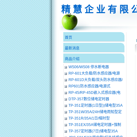
精 慧 企 业 有 限 
首页
最新消息
商品介绍
WS06/WS08 停水断电器
RP-601大负载/防水感应器/电源
RP-601D大负载/双头防水感应器/
电源式
RP601防水感应器/电源式
RP-45/RP-45D嵌入式感应器(电
源)
DTP-357数位储电定时器
TP-351定时器(1日型))储电型35A
TP-351W/35A/24H储电雨知型定
时器
TP-351R/35A/1日/缩时型
TP-351EX/35A储电定时器+强制
按钮ON
TP-357定时器(7日)储电型35A