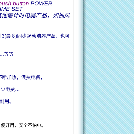
push button
POWER
IME SET
其他需计时电器产品，如抽风
对
3(
最多
)
同步起动
电器产品
，也可
…
等等
不断加热，浪费电费，
不少电费
…
耐用。
。
方便好用，安全不怕电。