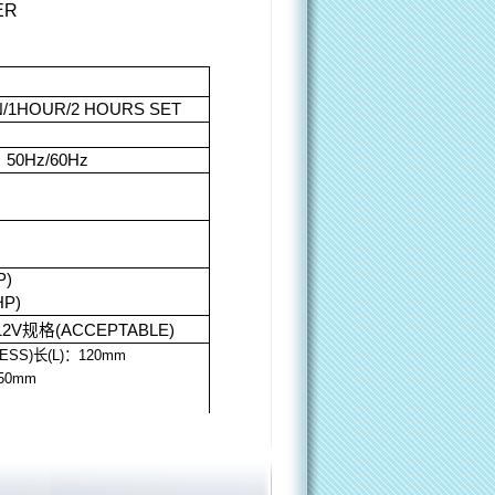
ER
N/1HOUR/2 HOURS SET
 50Hz/60Hz
P)
HP)
12V
规格
(ACCEPTABLE)
ESS)
长
(L)
：
120m
m
50m
m