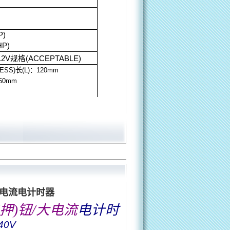
P)
HP)
12V
规格
(ACCEPTABLE)
ESS)
长
(L)
：
120m
m
50m
m
/大电流电计时器
押
)
钮/大电流
电计时
40V