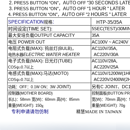
2.
AUTO
“30 SECONDS LAT
PRESS BUTTON “ON
”
，
OFF
3.
AUTO
1 HOUR “ LATER
PRESS BUTTON “ON
”
，
OFF ”
AUTO
HOURS “ LATER
4. PRESS BUTTON “ON
”
，
OFF ”2
:
SPECIFICATION
规格
HTP-35/35A
时间设定
(TIME SET):
5SEC(TEST)
/30MI
最大安培负载
OUTPUT CAPACITY
35A
电压
POWER OUT
AC100V ~ AC240V
电阻式负载
(MAX):
钨丝灯
(BULB)
，
AC110V/35A,
ELECTRIC WATER HEATER
AC220V/30A
电热水器
电子式负载
(MAX):
日光灯
(TUBE)
AC110V/28A,
AC220V/25A
COSψ
≥
0.7
以上
电感式负载
(MAX):
马达
(MOTO)
AC110V/1200W(1H
AC220V/2400W(2
COSψ
≥
0.7
以上
JOINT)
另有
C JOIN
T
、
DC
功耗：
OFF
：
0.1W ON
：
3W
控制器
(MOTHER BOARD)
控制面板
(BUTTON PR
长
(L)
：
58m
m
宽
(W)
：
60m
m
高
(H)
：
85m
m
宽
(W)
：
70m
m
高
(H)
：
重量
(WEIGHT):
150
g
重量
(WEIGHT):
70g
专利申请
请勿仿制
精慧
MADE IN TAIWAN