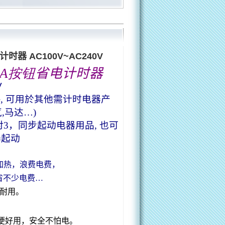
计时器 AC100V~AC240V
35A按钮
省电计时器
V
,
可用於其他需计时电器产
,马达
…
)
对
3
，同步起动电器用品, 也可
器起动
加热，浪费电费，
省不少电费
…
耐用。
。
便好用，安全不怕电。