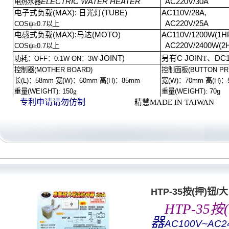
ELECTRIC WATER HEATER
AC220V/30A
电热水器
电子式负载
(MAX):
日光灯
(TUBE)
AC110V/28A,
AC220V/25A
COSψ
≥
0.7
以上
电感式负载
(MAX):
马达
(MOTO)
AC110V/1200W(1H
AC220V/2400W(2
COSψ
≥
0.7
以上
JOINT)
另有
C JOIN
T
、
DC
功耗：
OFF
：
0.1W ON
：
3W
控制器
(MOTHER BOARD)
控制面板
(BUTTON PR
长
(L)
：
58m
m
宽
(W)
：
60m
m
高
(H)
：
85m
m
宽
(W)
：
70m
m
高
(H)
：
重量
(WEIGHT):
150
g
重量
(WEIGHT):
70g
专利申请
请勿仿制
精慧
MADE IN TAIWAN
HTP-35按(押)钮
HTP-35
按
(
器
AC100V~AC2