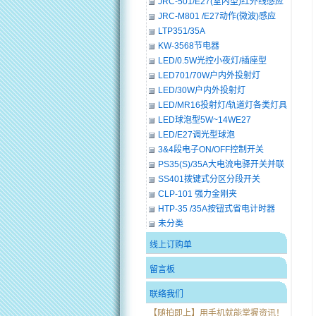
JRC-501/E27(室内型)红外线感应
接头座
JRC-M801 /E27动作(微波)感应
LED灯泡
LTP351/35A
KW-3568节电器
LED/0.5W光控小夜灯/插座型
LED701/70W户内外投射灯
LED/30W户内外投射灯
LED/MR16投射灯/轨道灯各类灯具
LED球泡型5W~14WE27
LED/E27调光型球泡
3&4段电子ON/OFF控制开关
PS35(S)/35A大电流电驿开关并联
RS接点系列
SS401拨键式分区分段开关
CLP-101 强力金刚夹
HTP-35 /35A按钮式省电计时器
未分类
线上订购单
留言板
联络我们
【随拍即上】用手机就能掌握资讯！