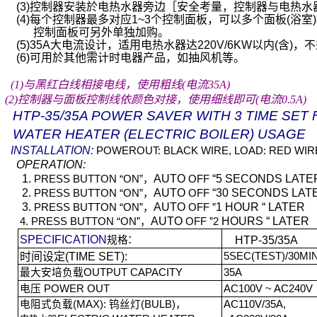
(3)
控制器安装於电热水器旁边［安全考量，控制器与电热水
(4)
每个控制器最多对应
1~3
个控制面板，可以多个面板
(
浴室
)
控制面板可另外单独加购。
(5)
35A
大电流设计，适用电热水器达
220V/6KW
以内
(
含
)
，不
(6)
可用於其他需计时电器产品，如抽风机等。
(1)
与黑红白线相接电线，使用粗线
(
电流
35A
)
(2)
控制器与面板控制线依颜色对接，使用细线即可
(
电流
0.5A
)
HTP-35/35A
POWER SAVER WITH 3 TIME SET 
WATER HEATER (ELECTRIC BOILER) USAGE
INSTALLATION:
POWEROUT: BLACK WIRE, LOAD: RED WIR
OPERATION:
1.
AUTO
“5 SECONDS LATE
PRESS BUTTON “ON
”
，
OFF
2.
AUTO
“30 SECONDS LAT
PRESS BUTTON “ON
”
，
OFF
3.
AUTO
1 HOUR “ LATER
PRESS BUTTON “ON
”
，
OFF ”
AUTO
HOURS “ LATER
4. PRESS BUTTON “ON
”
，
OFF ”2
:
SPECIFICATION
规格
HTP-35/35A
时间设定
(TIME SET):
5SEC(TEST)
/30MI
最大安培负载
OUTPUT CAPACITY
35A
电压
POWER OUT
AC100V ~ AC240V
电阻式负载
(MAX):
钨丝灯
(BULB)
，
AC110V/35A,