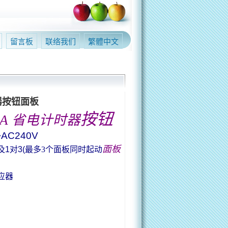
留言板
联络我们
繁體中文
时器按钮面板
按钮
5A
省电计时器
~AC240V
面板
及
1
对
3(
最多3个面板同时起动
应器