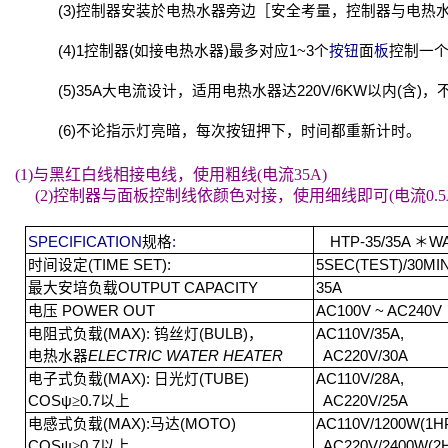
(3)
控制器安装於电热水器旁边［安全考量，控制器与电热
(4)1
控制器
(
如接电热水器
)
最多对应
1~3
个
按钮
面
板
控制一
(5)
35A
大电流设计，适用电热水器达
220V/6KW
以内
(
含
)
，
(6)
不论指示灯亮暗，每次按钮押下，时间都重新计时。
(1)
与黑红白线相接电线，使用粗线
(
电流
35A
)
(2)
控制器与面板控制线依颜色对接，使用细线即可
(
电流
0.
SPECIFICATION
规格
:
HTP-35/35A
＊
WA
时间设定
(TIME SET):
5SEC(TEST)
/30MI
最大安培负载
OUTPUT CAPACITY
35A
电压
POWER OUT
AC100V ~ AC240V
电阻式负载
(MAX):
钨丝灯
(BULB)
，
AC110V/35A,
电热水器
ELECTRIC WATER HEATER
AC220V/30A
电子式负载
(MAX):
日光灯
(TUBE)
AC110V/28A,
COSψ
≥
0.7
以上
AC220V/25A
电感式负载
(MAX):
马达
(MOTO)
AC110V/1200W(1H
COSψ
≥
0.7
以上
AC220V/2400W(2