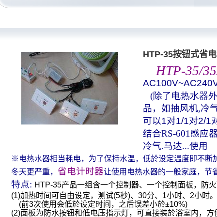
HTP-35按钮式省电
HTP-35/
AC100V~AC240
(除了电热水器外
品，如抽风机,冷气
可以
1
对
1/1
对
2/1
结合
RS-601
感应
冷气.马达...使用
※电热水器相当耗电，为了保持水温，低於设定温度即不断
省电计时器
冬天更严重，
让使用电热水器的一般家庭，节
特点
:
HTP-35
产品一组含一个控制器、一个控制面板，防火
(1)
加热时间可自由设定，测试
(5
秒
)
、
30
分、
1
小时、
2
小时
(
前
3
次使用会低於设定时间，之后误差小於
±10%)
(2)
面板为防水按钮和低电压指示灯，可直接装於浴室内，方