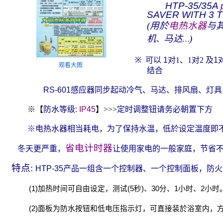
HTP-35/35A
SAVER WITH 3 T
(
用於
电热水器
与
机
马达
)
、
…
※
可以
1
对
1
、
1
对
2
及
1
观看大图
结合
RS-601
感应器同步起动冷气、马达、排风扇、灯具
※【
防水等级
:
IP45
】
>>>
定时调整钮请务必朝置下方
※电热水器相当耗电，为了保持水温，低於设定温度即
省电计时器
冬天更严重，
让使用家电的一般家庭，节省
特点
:
HTP-35
产品一组含一个控制器、一个控制面板，防火
(1)
加热时间可自由设定，测试
(5
秒
)
、
30
分、
1
小时、
2
小时
(2)
面板为防水按钮和低电压指示灯，可直接装於浴室内，