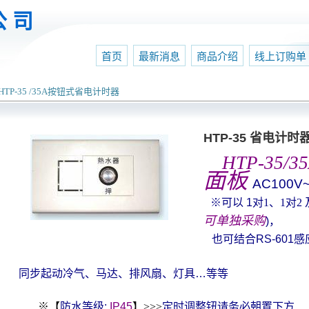
公 司
首页
最新消息
商品介绍
线上订购单
HTP-35 /35A按钮式省电计时器
HTP-35 省电计
HTP-35/3
面板
AC100V
※
可以
1
对
1
、
1
对
2
可单独采购
)
，
也可结合
RS-601
感
同步起动冷气、马达、排风扇、灯具
…
等等
※【
防水等级
:
IP45
】
>>>
定时调整钮请务必朝置下方