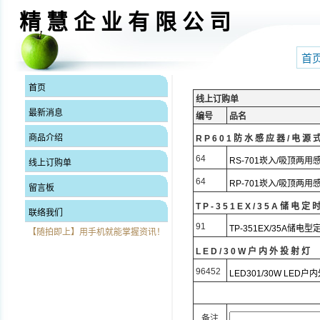
精 慧 企 业 有 限 公 司
首
首页
线上订购单
最新消息
编号
品名
商品介绍
RP601防水感应器/电源
64
RS-701崁入/吸顶两用
线上订购单
64
RP-701崁入/吸顶两用
留言板
TP-351EX/35A储电
联络我们
91
TP-351EX/35A储电
【随拍即上】用手机就能掌握资讯！
LED/30W户内外投射灯
96452
LED301/30W LED
备注