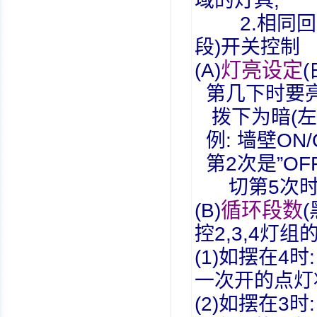
域的灯具
,
2.
相同回
段
)
开关控制
灯亮设定
(A)
(
第几下时要
拨下为暗
(
左
例
:
墙壁
ON/
第
2
次是
”OF
切第
5
次
循环段数
(B)
(
控
2,3,4
灯组
(1)
如摆在
4
时
一次开的点灯
(2)
如摆在
3
时