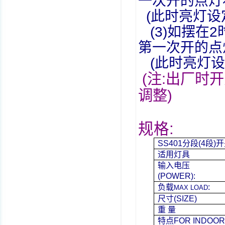
一次开的点灯
(
此时亮灯设
(3)
如摆在
2
第一次开的点
(
此时亮灯设
(
注
:
出厂时开
调整
)
:
规格
SS401
分段
(4
段
)
开
适用灯具
输入电压
(POWER):
负载
:
MAX LOAD
尺寸
(SIZE)
重
量
特点
FOR INDOO