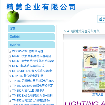
精 慧 企 业 有 限 公 司
首
首页
SS401拨键式分区分段开关
最新消息
商品介绍
WS06/WS08 停水断电器
RP-601大负载/防水感应器/电源
RP-601D大负载/双头防水感应器/
电源式
RP601防水感应器/电源式
RP-45/RP-45D嵌入式感应器(电
源)
DTP-357数位储电定时器
TP-351定时器(1日型))储电型35A
TP-351W/35A/24H储电雨知型定
时器
TP-351R/35A/1日/缩时型
观看大图
TP-351EX/35A储电定时器+强制
按钮ON
TP-357定时器(7日)储电型35A
LIGHTING 