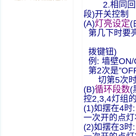
2.
相同回
段
)
开关控制
灯亮设定
(A)
(
第几下时要
拨键钮
)
例
:
墙壁
ON/
第
2
次是
”OF
切第
5
次
循环段数
(B)
(
控
2,3,4
灯组
(1)
如摆在
4
时
一次开的点灯
(2)
如摆在
3
时