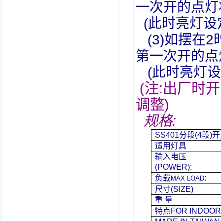
一次开的点灯
(
此时亮灯设
(3)
如摆在
2
第一次开的点
(
此时亮灯设
(
注
:
出厂时开
调整
)
规格
:
SS401
分段
(4
段
)
开
适用灯具
输入电压
(POWER):
负载
:
MAX LOAD
尺寸
(SIZE)
重
量
特点
FOR INDOO