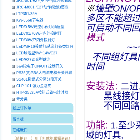
JRC-501/E27(室内型)红外线感应
墙壁
ON/O
※
接头座
JRC-M801 /E27动作(微波)感应
LED灯泡
LTP351/35A
多区不能超
KW-3568节电器
可启动不同
LED/0.5W光控小夜灯/插座型
LED701/70W户内外投射灯
模式
LED/30W户内外投射灯
~~
LED/MR16投射灯/轨道灯各类灯具
LED球泡型5W~14WE27
不同组灯具
LED/E27调光型球泡
时间
3&4段电子ON/OFF控制开关
PS35(S)/35A大电流电驿开关并联
RS接点系列
SS401拨键式分区分段开关
:
安装法
二进
CLP-101 强力金刚夹
HTP-35 /35A按钮式省电计时器
黑线接灯
未分类
不同回路
线上订购单
留言板
:
功能
1.
至少
联络我们
域的灯具
,
【随拍即上】用手机就能掌握资讯！