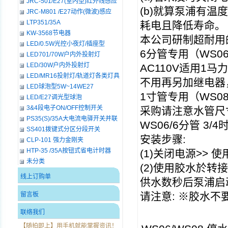
JRC-501/E27(室内型)红外线感应
(b)
就算泵浦有温度
接头座
JRC-M801 /E27动作(微波)感应
LED灯泡
LTP351/35A
耗电且降低寿命。
KW-3568节电器
本公司研制超耐用
LED/0.5W光控小夜灯/插座型
6
分管专用（
WS06
LED701/70W户内外投射灯
LED/30W户内外投射灯
AC110V
适用
1
马力
LED/MR16投射灯/轨道灯各类灯具
不用再另加继电器
LED球泡型5W~14WE27
1
寸管专用（
WS0
LED/E27调光型球泡
3&4段电子ON/OFF控制开关
采购请注意水管尺
PS35(S)/35A大电流电驿开关并联
WS06/6
分管
3/4
RS接点系列
SS401拨键式分区分段开关
安装步骤
:
CLP-101 强力金刚夹
HTP-35 /35A按钮式省电计时器
(1)
关闭电源
>>
使
未分类
(2)
使用胶水於转接
线上订购单
供水数秒后泵浦启
请注意
: ※
胶水不
留言板
联络我们
【随拍即上】用手机就能掌握资讯！