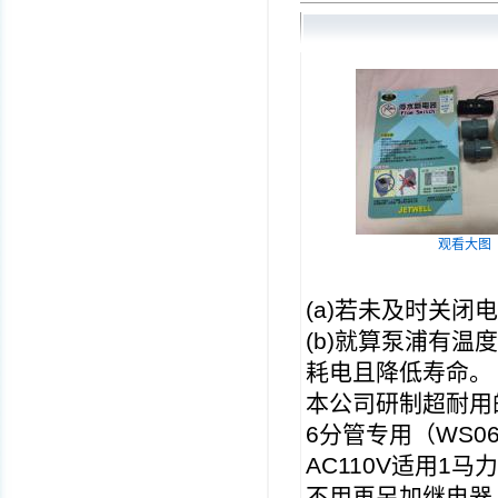
观看大图
(a)
若未及时关闭电
(b)
就算泵浦有温度
耗电且降低寿命。
本公司研制超耐用
6
分管专用（
WS06
AC110V
适用
1
马力
不用再另加继电器