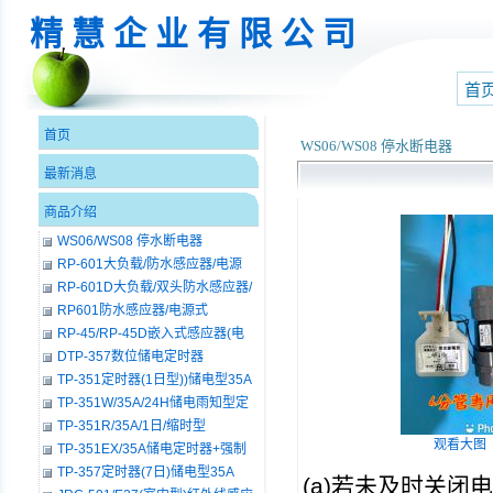
精 慧 企 业 有 限 公 司
首
首页
WS06/WS08 停水断电器
最新消息
商品介绍
WS06/WS08 停水断电器
RP-601大负载/防水感应器/电源
RP-601D大负载/双头防水感应器/
电源式
RP601防水感应器/电源式
RP-45/RP-45D嵌入式感应器(电
源)
DTP-357数位储电定时器
TP-351定时器(1日型))储电型35A
TP-351W/35A/24H储电雨知型定
时器
TP-351R/35A/1日/缩时型
观看大图
TP-351EX/35A储电定时器+强制
按钮ON
TP-357定时器(7日)储电型35A
(a)
若未及时关闭电