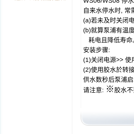
WS06/WS08
停水
自来水停水时
,
常
(a)
若未及时关闭
(b)
就算泵浦有温
耗电且降低寿命
安装步骤
(1)
关闭电源
>>
使
(2)
使用胶水於转
供水数秒后泵浦启
※
请注意
:
胶水不