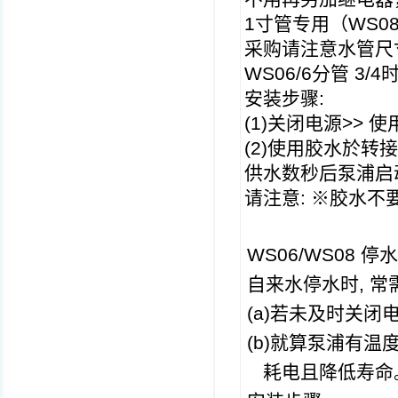
1
寸管专用（
WS0
采购请注意水管尺
WS06/6
分管
3/4
安装步骤
:
(1)
关闭电源
>>
使
(2)
使用胶水於转接
供水数秒后泵浦启
请注意
: ※
胶水不
WS06/WS08
停水
自来水停水时
,
常
(a)
若未及时关闭
(b)
就算泵浦有温
耗电且降低寿命